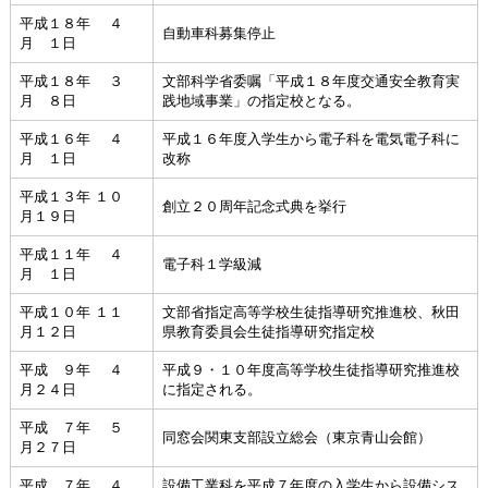
平成１８年 ４
自動車科募集停止
月 １日
平成１８年 ３
文部科学省委嘱「平成１８年度交通安全教育実
月 ８日
践地域事業」の指定校となる。
平成１６年 ４
平成１６年度入学生から電子科を電気電子科に
月 １日
改称
平成１３年 １０
創立２０周年記念式典を挙行
月１９日
平成１１年 ４
電子科１学級減
月 １日
平成１０年 １１
文部省指定高等学校生徒指導研究推進校、秋田
月１２日
県教育委員会生徒指導研究指定校
平成 ９年 ４
平成９・１０年度高等学校生徒指導研究推進校
月２４日
に指定される。
平成 ７年 ５
同窓会関東支部設立総会（東京青山会館）
月２７日
平成 ７年 ４
設備工業科を平成７年度の入学生から設備シス