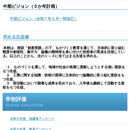
中期ビジョン（５か年計画）
中期ビジョン（令和７年４月一部改訂）
求める生徒像
本校は、校訓「創意実践」の下、ものづくり教育を通じて、主体的に取り組む
態度や創造性、集中力、協働の精神等を身に付けた技術者の育成を目指してい
る。以上のことから、次の１～３に当てはまる生徒を求める。
１ ものづくりを通して、地域や社会の発展に貢献しようとする強い意欲を
もつ生徒。
２ 工業に関する知識・技術の習得に主体的かつ協働的に取り組む意欲をも
つ生徒。
３ 部活動において顕著な成果を収めており、入学後も継続して活動する意
欲をもつ生徒。
学校評価
SCHOOL EVALUATION
令和６年度 保護者アンケート
令和６年度 教員アンケート