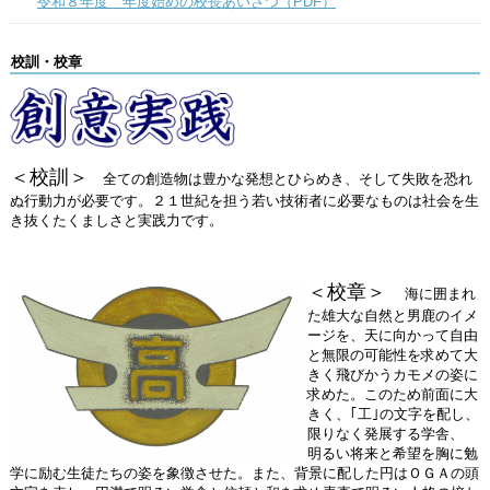
令和８年度 年度始めの校長あいさつ（PDF）
校訓・校章
＜校訓＞
全ての創造物は豊かな発想とひらめき、そして失敗を恐れ
ぬ行動力が必要です。２１世紀を担う若い技術者に必要なものは社会を生
き抜くたくましさと実践力です。
＜校章＞
海に囲まれ
た雄大な自然と男鹿のイメ
ージを、天に向かって自由
と無限の可能性を求めて大
きく飛びかうカモメの姿に
求めた。このため前面に大
きく、｢工｣の文字を配し、
限りなく発展する学舎、
明るい将来と希望を胸に勉
学に励む生徒たちの姿を象徴させた。また、背景に配した円はＯＧＡの頭