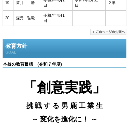
令和5年4月1
令和7年3月31
19
筒井 勝
２年
日
日
令和7年4月1
20
森元 弘毅
日
教育方針
GOAL
本校の教育目標 (令和７年度)
「創意実践」
挑 戦 す る 男 鹿 工 業 生
～ 変化を進化に！ ～