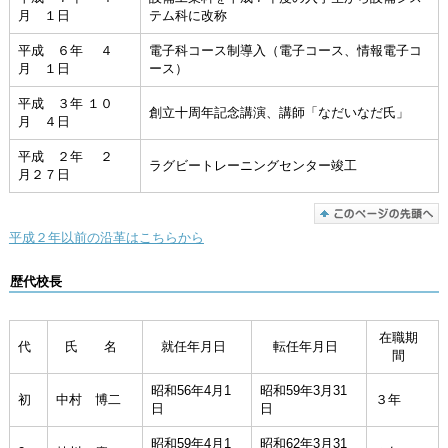
月 １日
テム科に改称
平成 ６年 ４
電子科コース制導入（電子コース、情報電子コ
月 １日
ース）
平成 ３年 １０
創立十周年記念講演、講師「なだいなだ氏」
月 ４日
平成 ２年 ２
ラグビートレーニングセンター竣工
月２７日
平成２年以前の沿革はこちらから
歴代校長
在職期
代
氏 名
就任年月日
転任年月日
間
昭和56年4月1
昭和59年3月31
初
中村 博二
３年
日
日
昭和59年4月1
昭和62年3月31