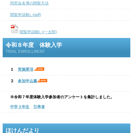
同窓会名簿の閲覧方法
閲覧申請願い(pdf)
閲覧申請願い(一太郎)
令和８年度 体験入学
TRIAL ENROLLMENT
１
実施要項
２
参加申込書
※令和７年度体験入学参加者のアンケートを集計しました。
中学３年生
引率者
ほけんだより